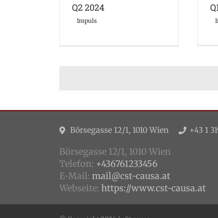
Q2 2024
Q
Impuls
Börsegasse 12/1, 1010 Wien
+43 1 31
Börsegasse 12/1, 1010 Wien
Telefon:
+436761233456
E-Mail:
mail@cst-causa.at
Webseite:
https://www.cst-causa.at