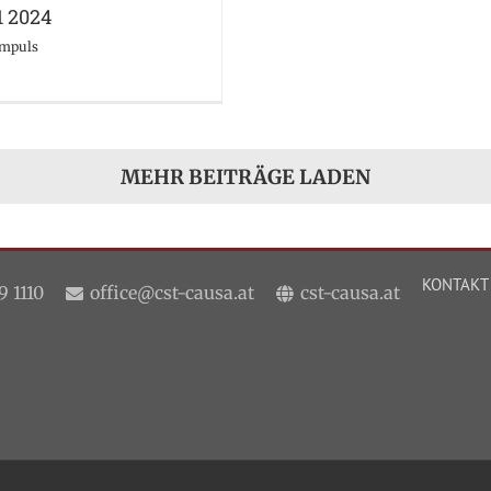
1 2024
Impuls
MEHR BEITRÄGE LADEN
KONTAKT
9 1110
office@cst-causa.at
cst-causa.at