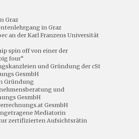
in Graz
entenlehrgang in Graz
oec an der Karl Franzens Universität
ip spin off von einer der
big four“
ngskanzleien und Gründung der cSt
atungs GesmbH
en Gründung
ernehmensberatung und
nungs GesmbH
verrechnungs.at GesmbH
eingetragene Mediatorin
ur zertifizierten Aufsichtsrätin