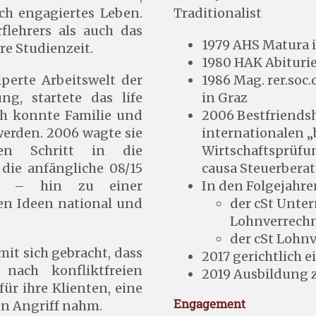
ich engagiertes Leben.
Traditionalist
flehrers als auch das
1979 AHS Matura 
re Studienzeit.
1980 HAK Abituri
lperte Arbeitswelt der
1986 Mag. rer.soc.
g, startete das life
in Graz
ch konnte Familie und
2006 Bestfriendsh
werden. 2006 wagte sie
internationalen „
n Schritt in die
Wirtschaftsprüfu
 die anfängliche 08/15
causa Steuerber
tt – hin zu einer
In den Folgejahr
en Ideen national und
der cSt Unt
Lohnverrech
der cSt Lohn
mit sich gebracht, dass
2017 gerichtlich 
 nach konfliktfreien
2019 Ausbildung z
ür ihre Klienten, eine
Engagement
in Angriff nahm.