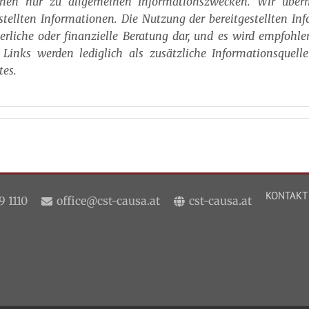
enen nur zu allgemeinen Informationszwecken. Wir über
estellten Informationen. Die Nutzung der bereitgestellten Inf
uerliche oder finanzielle Beratung dar, und es wird empfohle
Links werden lediglich als zusätzliche Informationsquell
tes.
KONTAKT
9 1110
office@cst-causa.at
cst-causa.at