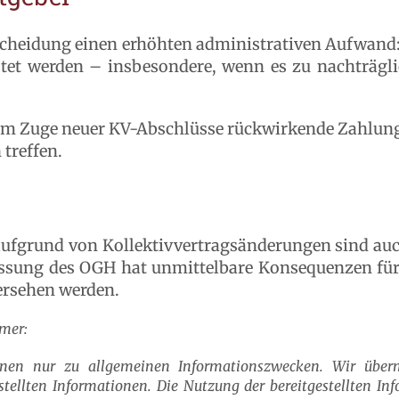
scheidung einen erhöhten administrativen Aufwan
istet werden – insbesondere, wenn es zu nachträg
b im Zuge neuer KV-Abschlüsse rückwirkende Zahlun
treffen.
fgrund von Kollektivvertragsänderungen sind auch 
assung des OGH hat unmittelbare Konsequenzen fü
ersehen werden.
imer:
enen nur zu allgemeinen Informationszwecken. Wir über
estellten Informationen. Die Nutzung der bereitgestellten Inf