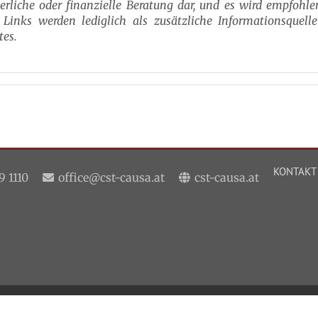
uerliche oder finanzielle Beratung dar, und es wird empfohle
Links werden lediglich als zusätzliche Informationsquell
tes.
KONTAKT
9 1110
office@cst-causa.at
cst-causa.at