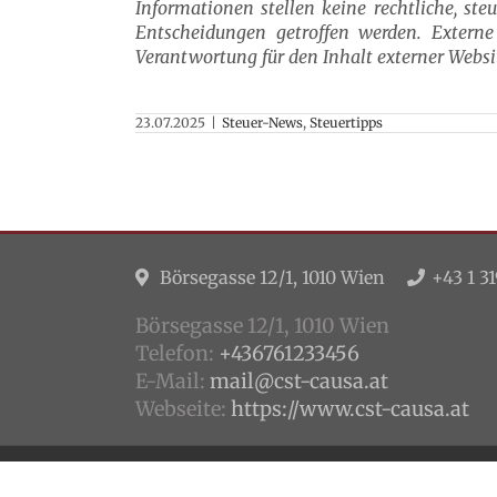
Informationen stellen keine rechtliche, ste
Entscheidungen getroffen werden. Externe 
Verantwortung für den Inhalt externer Websi
23.07.2025
|
Steuer-News
,
Steuertipps
Börsegasse 12/1, 1010 Wien
+43 1 31
Börsegasse 12/1, 1010 Wien
Telefon:
+436761233456
E-Mail:
mail@cst-causa.at
Webseite:
https://www.cst-causa.at
© Copyright
2026 | cSt causa