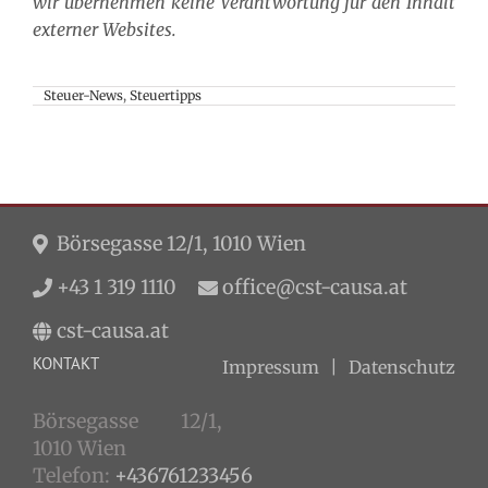
wir übernehmen keine Verantwortung für den Inhalt
externer Websites.
Steuer-News
,
Steuertipps
Börsegasse 12/1, 1010 Wien
+43 1 319 1110
office@cst-causa.at
cst-causa.at
KONTAKT
Impressum
Datenschutz
Börsegasse 12/1,
1010 Wien
Telefon:
+436761233456